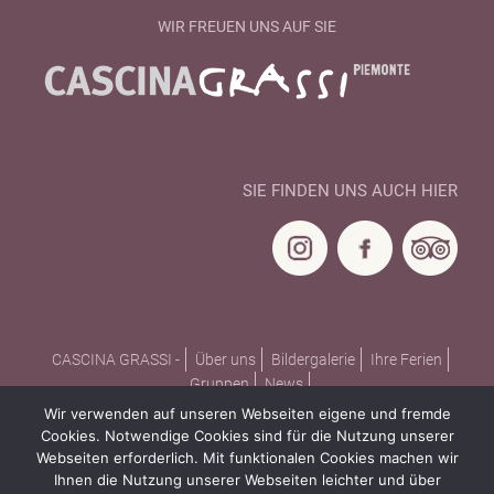
WIR FREUEN UNS AUF SIE
SIE FINDEN UNS AUCH HIER
CASCINA GRASSI -
Über uns
Bildergalerie
Ihre Ferien
Gruppen
News
FERIENHÄUSER & -WOHNUNGEN -
Villetta GRASSI
Wir verwenden auf unseren Webseiten eigene und fremde
Casa A Sud
Portico
Stalla
Principale
Bianco
Rosso
Cookies. Notwendige Cookies sind für die Nutzung unserer
Cascina komplett
Konditionen
Webseiten erforderlich. Mit funktionalen Cookies machen wir
Ihnen die Nutzung unserer Webseiten leichter und über
PIEMONT -
Lage
Landschaft
Klima
Geschichte