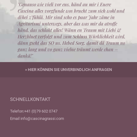
"Genauso wie vieli vor eus, händ au mir i Euere
Cascina alles vorgfunde wos brucht zum sich wohl und
dihei z’fühlä. Mir sind scho es paar Jahr zäme in
Agriturismi unterwegs, aber das was mir da atroffe
händ, das schlaht alles! Wänn en Traum mit Liebi &
Herzbluet verfolgt und zum Schluss Würklichkeit wird,
dänn gseht das SO us. Hebed Sorg, damit dä Traum no
ganz lang und vo ganz vielne träumt werde chan –
dankä!"
» HIER KÖNNEN SIE UNVERBINDLICH ANFRAGEN
SCHNELLKONTAKT
Telefon:
+41 (0)79 602 0747
Email
info@cascinagrassi.com