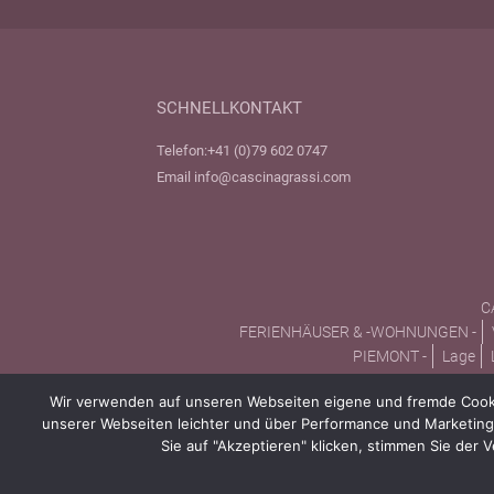
SCHNELLKONTAKT
Telefon:
+41 (0)79 602 0747
Email
info@cascinagrassi.com
C
FERIENHÄUSER & -WOHNUNGEN -
PIEMONT -
Lage
Wir verwenden auf unseren Webseiten eigene und fremde Cookie
unserer Webseiten leichter und über Performance und Marketing 
Sie auf "Akzeptieren" klicken, stimmen Sie der 