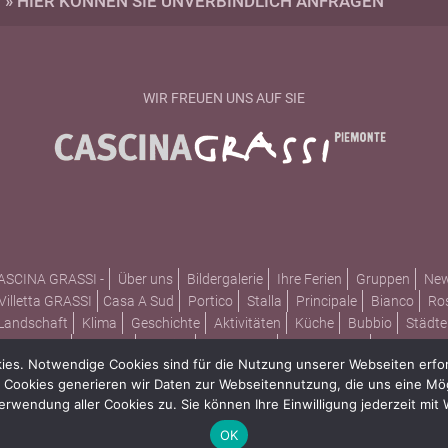
» HIER KÖNNEN SIE UNVERBINDLICH ANFRAGEN
WIR FREUEN UNS AUF SIE
ASCINA GRASSI -
Über uns
Bildergalerie
Ihre Ferien
Gruppen
Ne
Villetta GRASSI
Casa A Sud
Portico
Stalla
Principale
Bianco
Ro
Landschaft
Klima
Geschichte
Aktivitäten
Küche
Bubbio
Städte
KONTAKT -
Anfrage
Anreise
Gästebuch
Datenschutz
Impressu
s. Notwendige Cookies sind für die Nutzung unserer Webseiten erford
Cookies generieren wir Daten zur Webseitennutzung, die uns eine Mög
© 2026 Urlaub im Piemont - Cascina Grassi.
Verwendung aller Cookies zu. Sie können Ihre Einwilligung jederzeit mit
OK