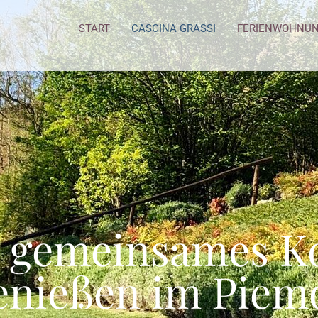
START
CASCINA GRASSI
FERIENWOHNU
/ gemeinsames K
enießen im Piem