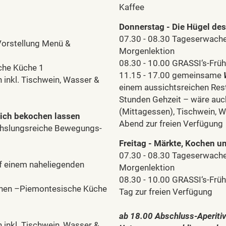
Kaffee
Donnerstag - Die Hügel des
07.30 - 08.30 Tageserwach
Vorstellung Menü &
Morgenlektion
08.30 - 10.00 GRASSI‘s-Früh
che Küche 1
11.15 - 17.00 gemeinsame
inkl. Tischwein, Wasser &
einem aussichtsreichen Rest
Stunden Gehzeit – wäre auc
(Mittagessen), Tischwein, W
ich bekochen lassen
Abend zur freien Verfügung
chslungsreiche Bewegungs-
Freitag - Märkte, Kochen 
07.30 - 08.30 Tageserwach
f einem naheliegenden
Morgenlektion
08.30 - 10.00 GRASSI‘s-Früh
hen –Piemontesische Küche
Tag zur freien Verfügung
ab 18.00 Abschluss-Aperitiv
inkl. Tischwein, Wasser &